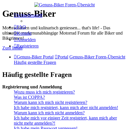
Genuss-Biker
Schnellzugriff
FAQ
Motoradfahren und kulinarisch geniessen... that's life! - Das
ultimative markenunabhängige Motorrad Forum für alle Biker und
Kontakt
Bikerinnen!
Anmelden
Registrieren
Zum Inhalt
Genuss-Biker Portal
Portal
Genuss-Biker Foren-Übersicht
Häufig gestellte Fragen
Häufig gestellte Fragen
Registrierung und Anmeldung
Wozu muss ich mich registrieren?
Was ist COPPA?
Warum kann ich mich nicht registrieren?
Ich habe mich registriert, kann mich aber nicht anmelden!
Warum kann ich mich nicht anmelden?
Ich habe mich vor einiger Zeit registriert, kann mich aber
nicht mehr anmelden?!
Ich habe mein Passwort vergessen!