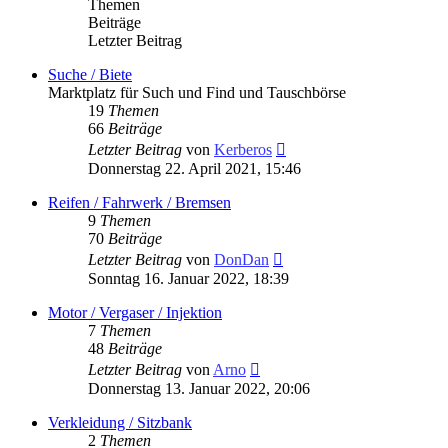
Themen
Beiträge
Letzter Beitrag
Suche / Biete
Marktplatz für Such und Find und Tauschbörse
19
Themen
66
Beiträge
Neuester
Letzter Beitrag
von
Kerberos
Beitrag
Donnerstag 22. April 2021, 15:46
Reifen / Fahrwerk / Bremsen
9
Themen
70
Beiträge
Neuester
Letzter Beitrag
von
DonDan
Beitrag
Sonntag 16. Januar 2022, 18:39
Motor / Vergaser / Injektion
7
Themen
48
Beiträge
Neuester
Letzter Beitrag
von
Arno
Beitrag
Donnerstag 13. Januar 2022, 20:06
Verkleidung / Sitzbank
2
Themen