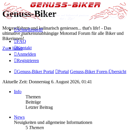
Genuss-Biker
Motoradfahren und kulinarisch geniessen... that's life! - Das
Schnellzugriff
ultimative markenunabhängige Motorrad Forum für alle Biker und
Bikerinnen!
FAQ
Kontakt
Zum Inhalt
Anmelden
Registrieren
Genuss-Biker Portal
Portal
Genuss-Biker Foren-Übersicht
Aktuelle Zeit: Donnerstag 6. August 2026, 01:41
Info
Themen
Beiträge
Letzter Beitrag
News
Neuigkeiten und allgemeine Informationen
5
Themen