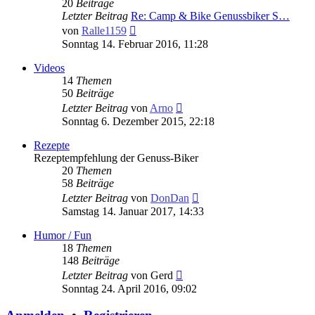
20
Beiträge
Letzter Beitrag
Re: Camp & Bike Genussbiker S…
Neuester
von
Ralle1159
Beitrag
Sonntag 14. Februar 2016, 11:28
Videos
14
Themen
50
Beiträge
Neuester
Letzter Beitrag
von
Arno
Beitrag
Sonntag 6. Dezember 2015, 22:18
Rezepte
Rezeptempfehlung der Genuss-Biker
20
Themen
58
Beiträge
Neuester
Letzter Beitrag
von
DonDan
Beitrag
Samstag 14. Januar 2017, 14:33
Humor / Fun
18
Themen
148
Beiträge
Neuester
Letzter Beitrag
von
Gerd
Beitrag
Sonntag 24. April 2016, 09:02