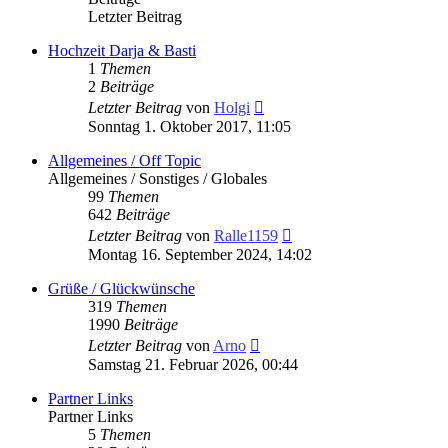
Letzter Beitrag
Hochzeit Darja & Basti
1
Themen
2
Beiträge
Neuester
Letzter Beitrag
von
Holgi
Beitrag
Sonntag 1. Oktober 2017, 11:05
Allgemeines / Off Topic
Allgemeines / Sonstiges / Globales
99
Themen
642
Beiträge
Neuester
Letzter Beitrag
von
Ralle1159
Beitrag
Montag 16. September 2024, 14:02
Grüße / Glückwünsche
319
Themen
1990
Beiträge
Neuester
Letzter Beitrag
von
Arno
Beitrag
Samstag 21. Februar 2026, 00:44
Partner Links
Partner Links
5
Themen