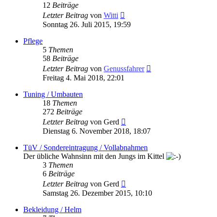
12
Beiträge
Neuester
Letzter Beitrag
von
Witti
Beitrag
Sonntag 26. Juli 2015, 19:59
Pflege
5
Themen
58
Beiträge
Neuester
Letzter Beitrag
von
Genussfahrer
Beitrag
Freitag 4. Mai 2018, 22:01
Tuning / Umbauten
18
Themen
272
Beiträge
Neuester
Letzter Beitrag
von
Gerd
Beitrag
Dienstag 6. November 2018, 18:07
TüV / Sondereintragung / Vollabnahmen
Der übliche Wahnsinn mit den Jungs im Kittel
3
Themen
6
Beiträge
Neuester
Letzter Beitrag
von
Gerd
Beitrag
Samstag 26. Dezember 2015, 10:10
Bekleidung / Helm