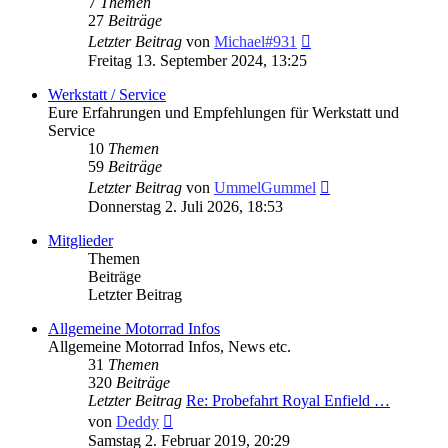
7
Themen
27
Beiträge
Neuester
Letzter Beitrag
von
Michael#931
Beitrag
Freitag 13. September 2024, 13:25
Werkstatt / Service
Eure Erfahrungen und Empfehlungen für Werkstatt und
Service
10
Themen
59
Beiträge
Neuester
Letzter Beitrag
von
UmmelGummel
Beitrag
Donnerstag 2. Juli 2026, 18:53
Mitglieder
Themen
Beiträge
Letzter Beitrag
Allgemeine Motorrad Infos
Allgemeine Motorrad Infos, News etc.
31
Themen
320
Beiträge
Letzter Beitrag
Re: Probefahrt Royal Enfield …
Neuester
von
Deddy
Beitrag
Samstag 2. Februar 2019, 20:29