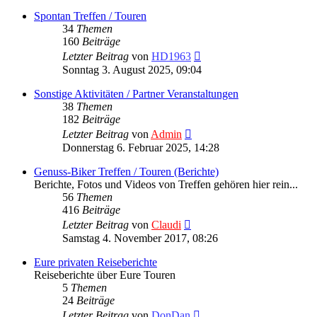
Spontan Treffen / Touren
34
Themen
160
Beiträge
Neuester
Letzter Beitrag
von
HD1963
Beitrag
Sonntag 3. August 2025, 09:04
Sonstige Aktivitäten / Partner Veranstaltungen
38
Themen
182
Beiträge
Neuester
Letzter Beitrag
von
Admin
Beitrag
Donnerstag 6. Februar 2025, 14:28
Genuss-Biker Treffen / Touren (Berichte)
Berichte, Fotos und Videos von Treffen gehören hier rein...
56
Themen
416
Beiträge
Neuester
Letzter Beitrag
von
Claudi
Beitrag
Samstag 4. November 2017, 08:26
Eure privaten Reiseberichte
Reiseberichte über Eure Touren
5
Themen
24
Beiträge
Neuester
Letzter Beitrag
von
DonDan