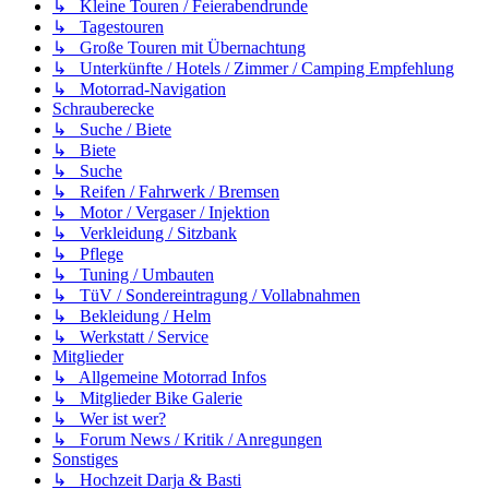
↳ Kleine Touren / Feierabendrunde
↳ Tagestouren
↳ Große Touren mit Übernachtung
↳ Unterkünfte / Hotels / Zimmer / Camping Empfehlung
↳ Motorrad-Navigation
Schrauberecke
↳ Suche / Biete
↳ Biete
↳ Suche
↳ Reifen / Fahrwerk / Bremsen
↳ Motor / Vergaser / Injektion
↳ Verkleidung / Sitzbank
↳ Pflege
↳ Tuning / Umbauten
↳ TüV / Sondereintragung / Vollabnahmen
↳ Bekleidung / Helm
↳ Werkstatt / Service
Mitglieder
↳ Allgemeine Motorrad Infos
↳ Mitglieder Bike Galerie
↳ Wer ist wer?
↳ Forum News / Kritik / Anregungen
Sonstiges
↳ Hochzeit Darja & Basti