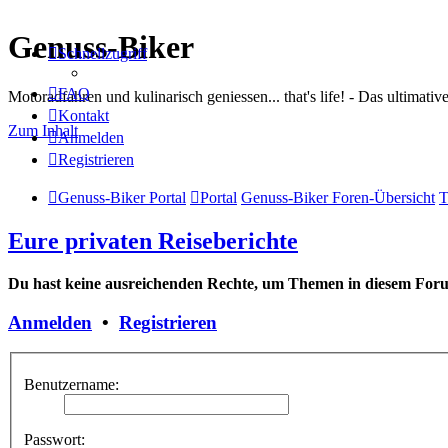
Genuss-Biker
Schnellzugriff
FAQ
Motoradfahren und kulinarisch geniessen... that's life! - Das ultima
Kontakt
Zum Inhalt
Anmelden
Registrieren
Genuss-Biker Portal
Portal
Genuss-Biker Foren-Übersicht
T
Eure privaten Reiseberichte
Du hast keine ausreichenden Rechte, um Themen in diesem Forum
Anmelden
•
Registrieren
Benutzername:
Passwort: