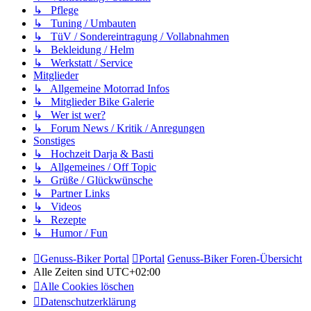
↳ Pflege
↳ Tuning / Umbauten
↳ TüV / Sondereintragung / Vollabnahmen
↳ Bekleidung / Helm
↳ Werkstatt / Service
Mitglieder
↳ Allgemeine Motorrad Infos
↳ Mitglieder Bike Galerie
↳ Wer ist wer?
↳ Forum News / Kritik / Anregungen
Sonstiges
↳ Hochzeit Darja & Basti
↳ Allgemeines / Off Topic
↳ Grüße / Glückwünsche
↳ Partner Links
↳ Videos
↳ Rezepte
↳ Humor / Fun
Genuss-Biker Portal
Portal
Genuss-Biker Foren-Übersicht
Alle Zeiten sind
UTC+02:00
Alle Cookies löschen
Datenschutzerklärung