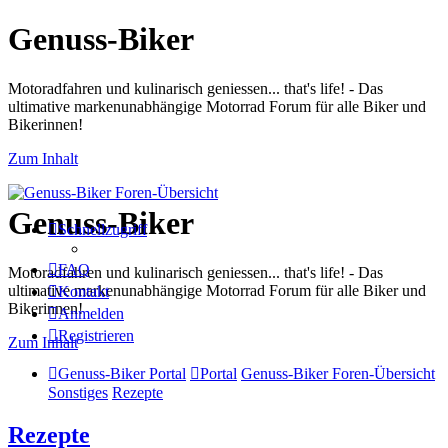
Genuss-Biker
Motoradfahren und kulinarisch geniessen... that's life! - Das
ultimative markenunabhängige Motorrad Forum für alle Biker und
Bikerinnen!
Zum Inhalt
Genuss-Biker
Schnellzugriff
FAQ
Motoradfahren und kulinarisch geniessen... that's life! - Das
ultimative markenunabhängige Motorrad Forum für alle Biker und
Kontakt
Bikerinnen!
Anmelden
Registrieren
Zum Inhalt
Genuss-Biker Portal
Portal
Genuss-Biker Foren-Übersicht
Sonstiges
Rezepte
Rezepte