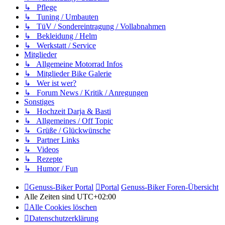
↳ Pflege
↳ Tuning / Umbauten
↳ TüV / Sondereintragung / Vollabnahmen
↳ Bekleidung / Helm
↳ Werkstatt / Service
Mitglieder
↳ Allgemeine Motorrad Infos
↳ Mitglieder Bike Galerie
↳ Wer ist wer?
↳ Forum News / Kritik / Anregungen
Sonstiges
↳ Hochzeit Darja & Basti
↳ Allgemeines / Off Topic
↳ Grüße / Glückwünsche
↳ Partner Links
↳ Videos
↳ Rezepte
↳ Humor / Fun
Genuss-Biker Portal
Portal
Genuss-Biker Foren-Übersicht
Alle Zeiten sind
UTC+02:00
Alle Cookies löschen
Datenschutzerklärung