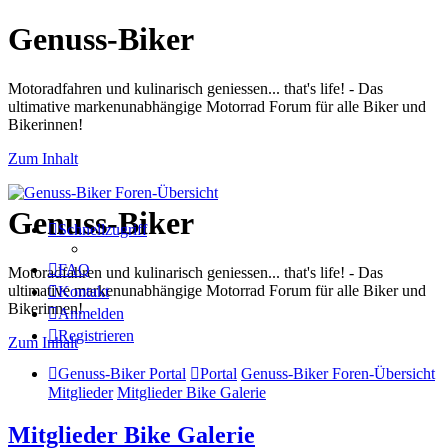
Genuss-Biker
Motoradfahren und kulinarisch geniessen... that's life! - Das
ultimative markenunabhängige Motorrad Forum für alle Biker und
Bikerinnen!
Zum Inhalt
Genuss-Biker
Schnellzugriff
FAQ
Motoradfahren und kulinarisch geniessen... that's life! - Das
ultimative markenunabhängige Motorrad Forum für alle Biker und
Kontakt
Bikerinnen!
Anmelden
Registrieren
Zum Inhalt
Genuss-Biker Portal
Portal
Genuss-Biker Foren-Übersicht
Mitglieder
Mitglieder Bike Galerie
Mitglieder Bike Galerie