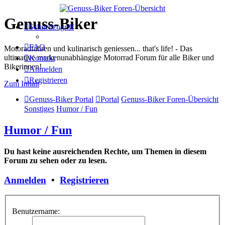
Genuss-Biker
Schnellzugriff
FAQ
Motoradfahren und kulinarisch geniessen... that's life! - Das
ultimative markenunabhängige Motorrad Forum für alle Biker und
Kontakt
Bikerinnen!
Anmelden
Registrieren
Zum Inhalt
Genuss-Biker Portal
Portal
Genuss-Biker Foren-Übersicht
Sonstiges
Humor / Fun
Humor / Fun
Du hast keine ausreichenden Rechte, um Themen in diesem
Forum zu sehen oder zu lesen.
Anmelden
•
Registrieren
Benutzername: