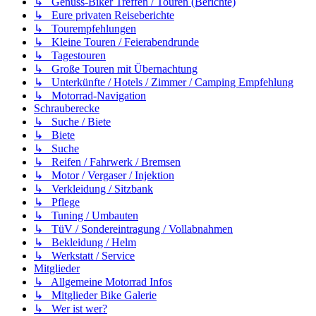
↳ Genuss-Biker Treffen / Touren (Berichte)
↳ Eure privaten Reiseberichte
↳ Tourempfehlungen
↳ Kleine Touren / Feierabendrunde
↳ Tagestouren
↳ Große Touren mit Übernachtung
↳ Unterkünfte / Hotels / Zimmer / Camping Empfehlung
↳ Motorrad-Navigation
Schrauberecke
↳ Suche / Biete
↳ Biete
↳ Suche
↳ Reifen / Fahrwerk / Bremsen
↳ Motor / Vergaser / Injektion
↳ Verkleidung / Sitzbank
↳ Pflege
↳ Tuning / Umbauten
↳ TüV / Sondereintragung / Vollabnahmen
↳ Bekleidung / Helm
↳ Werkstatt / Service
Mitglieder
↳ Allgemeine Motorrad Infos
↳ Mitglieder Bike Galerie
↳ Wer ist wer?