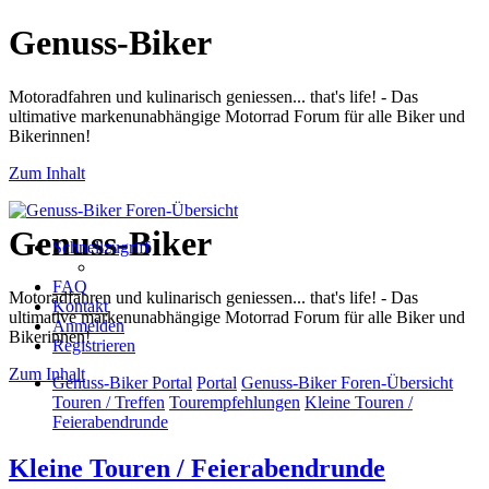
Genuss-Biker
Motoradfahren und kulinarisch geniessen... that's life! - Das
ultimative markenunabhängige Motorrad Forum für alle Biker und
Bikerinnen!
Zum Inhalt
Genuss-Biker
Schnellzugriff
FAQ
Motoradfahren und kulinarisch geniessen... that's life! - Das
Kontakt
ultimative markenunabhängige Motorrad Forum für alle Biker und
Anmelden
Bikerinnen!
Registrieren
Zum Inhalt
Genuss-Biker Portal
Portal
Genuss-Biker Foren-Übersicht
Touren / Treffen
Tourempfehlungen
Kleine Touren /
Feierabendrunde
Kleine Touren / Feierabendrunde