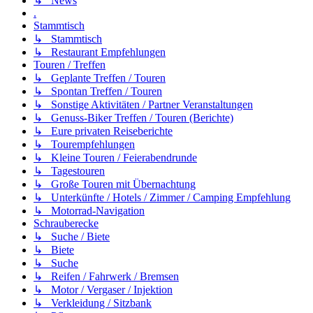
↳ News
.
Stammtisch
↳ Stammtisch
↳ Restaurant Empfehlungen
Touren / Treffen
↳ Geplante Treffen / Touren
↳ Spontan Treffen / Touren
↳ Sonstige Aktivitäten / Partner Veranstaltungen
↳ Genuss-Biker Treffen / Touren (Berichte)
↳ Eure privaten Reiseberichte
↳ Tourempfehlungen
↳ Kleine Touren / Feierabendrunde
↳ Tagestouren
↳ Große Touren mit Übernachtung
↳ Unterkünfte / Hotels / Zimmer / Camping Empfehlung
↳ Motorrad-Navigation
Schrauberecke
↳ Suche / Biete
↳ Biete
↳ Suche
↳ Reifen / Fahrwerk / Bremsen
↳ Motor / Vergaser / Injektion
↳ Verkleidung / Sitzbank