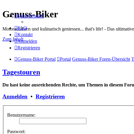
Genuss-Biker
Schnellzugriff
FAQ
Motoradfahren und kulinarisch geniessen... that's life! - Das ultima
Kontakt
Zum Inhalt
Anmelden
Registrieren
Genuss-Biker Portal
Portal
Genuss-Biker Foren-Übersicht
T
Tagestouren
Du hast keine ausreichenden Rechte, um Themen in diesem Forum
Anmelden
•
Registrieren
Benutzername:
Passwort: