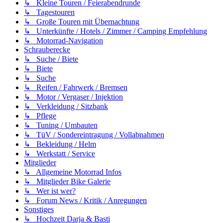
↳ Kleine Touren / Feierabendrunde
↳ Tagestouren
↳ Große Touren mit Übernachtung
↳ Unterkünfte / Hotels / Zimmer / Camping Empfehlung
↳ Motorrad-Navigation
Schrauberecke
↳ Suche / Biete
↳ Biete
↳ Suche
↳ Reifen / Fahrwerk / Bremsen
↳ Motor / Vergaser / Injektion
↳ Verkleidung / Sitzbank
↳ Pflege
↳ Tuning / Umbauten
↳ TüV / Sondereintragung / Vollabnahmen
↳ Bekleidung / Helm
↳ Werkstatt / Service
Mitglieder
↳ Allgemeine Motorrad Infos
↳ Mitglieder Bike Galerie
↳ Wer ist wer?
↳ Forum News / Kritik / Anregungen
Sonstiges
↳ Hochzeit Darja & Basti