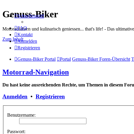
Genuss-Biker
Schnellzugriff
FAQ
Motoradfahren und kulinarisch geniessen... that's life! - Das ultima
Kontakt
Zum Inhalt
Anmelden
Registrieren
Genuss-Biker Portal
Portal
Genuss-Biker Foren-Übersicht
T
Motorrad-Navigation
Du hast keine ausreichenden Rechte, um Themen in diesem Forum
Anmelden
•
Registrieren
Benutzername:
Passwort: