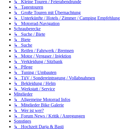
↳ Kleine Touren / Feierabendrunde
↳ Tagestouren
↳ Große Touren mit Übernachtung
↳ Unterkünfte / Hotels / Zimmer / Camping Empfehlung
↳ Motorrad-Navigation
Schrauberecke
↳ Suche / Biete
↳ Biete
↳ Suche
↳ Reifen / Fahrwerk / Bremsen
↳ Motor / Vergaser / Injektion
↳ Verkleidung / Sitzbank
↳ Pflege
↳ Tuning / Umbauten
↳ TüV / Sondereintragung / Vollabnahmen
↳ Bekleidung / Helm
↳ Werkstatt / Service
Mitglieder
↳ Allgemeine Motorrad Infos
↳ Mitglieder Bike Galerie
↳ Wer ist wer?
↳ Forum News / Kritik / Anregungen
Sonstiges
↳ Hochzeit Darja & Basti