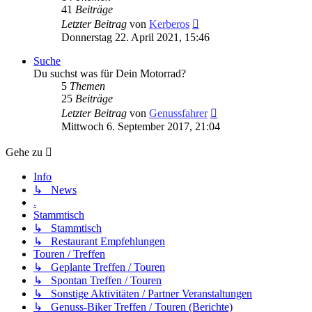
41
Beiträge
Neuester
Letzter Beitrag
von
Kerberos
Beitrag
Donnerstag 22. April 2021, 15:46
Suche
Du suchst was für Dein Motorrad?
5
Themen
25
Beiträge
Neuester
Letzter Beitrag
von
Genussfahrer
Beitrag
Mittwoch 6. September 2017, 21:04
Gehe zu
Info
↳ News
.
Stammtisch
↳ Stammtisch
↳ Restaurant Empfehlungen
Touren / Treffen
↳ Geplante Treffen / Touren
↳ Spontan Treffen / Touren
↳ Sonstige Aktivitäten / Partner Veranstaltungen
↳ Genuss-Biker Treffen / Touren (Berichte)