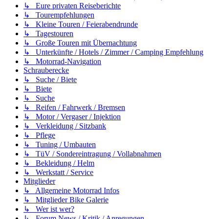
↳ Eure privaten Reiseberichte
↳ Tourempfehlungen
↳ Kleine Touren / Feierabendrunde
↳ Tagestouren
↳ Große Touren mit Übernachtung
↳ Unterkünfte / Hotels / Zimmer / Camping Empfehlung
↳ Motorrad-Navigation
Schrauberecke
↳ Suche / Biete
↳ Biete
↳ Suche
↳ Reifen / Fahrwerk / Bremsen
↳ Motor / Vergaser / Injektion
↳ Verkleidung / Sitzbank
↳ Pflege
↳ Tuning / Umbauten
↳ TüV / Sondereintragung / Vollabnahmen
↳ Bekleidung / Helm
↳ Werkstatt / Service
Mitglieder
↳ Allgemeine Motorrad Infos
↳ Mitglieder Bike Galerie
↳ Wer ist wer?
↳ Forum News / Kritik / Anregungen