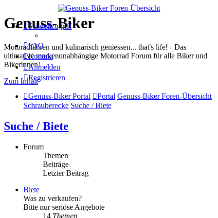
Genuss-Biker
Schnellzugriff
FAQ
Motoradfahren und kulinarisch geniessen... that's life! - Das
ultimative markenunabhängige Motorrad Forum für alle Biker und
Kontakt
Bikerinnen!
Anmelden
Registrieren
Zum Inhalt
Genuss-Biker Portal
Portal
Genuss-Biker Foren-Übersicht
Schrauberecke
Suche / Biete
Suche / Biete
Forum
Themen
Beiträge
Letzter Beitrag
Biete
Was zu verkaufen?
Bitte nur seriöse Angebote
14
Themen