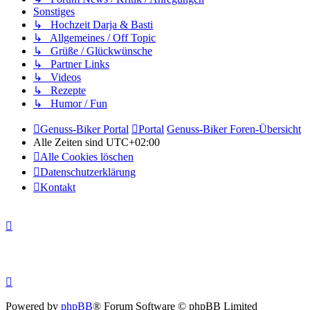
Sonstiges
↳ Hochzeit Darja & Basti
↳ Allgemeines / Off Topic
↳ Grüße / Glückwünsche
↳ Partner Links
↳ Videos
↳ Rezepte
↳ Humor / Fun
Genuss-Biker Portal
Portal
Genuss-Biker Foren-Übersicht
Alle Zeiten sind
UTC+02:00
Alle Cookies löschen
Datenschutzerklärung
Kontakt
Powered by
phpBB
® Forum Software © phpBB Limited