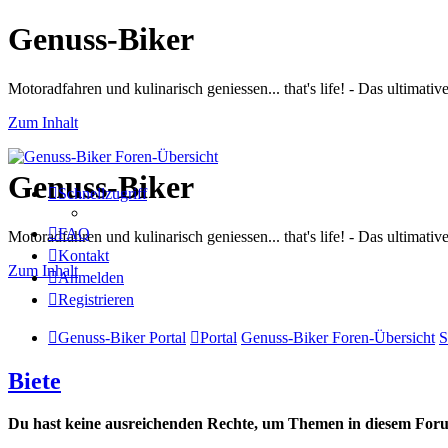
Genuss-Biker
Motoradfahren und kulinarisch geniessen... that's life! - Das ultima
Zum Inhalt
Genuss-Biker
Schnellzugriff
FAQ
Motoradfahren und kulinarisch geniessen... that's life! - Das ultima
Kontakt
Zum Inhalt
Anmelden
Registrieren
Genuss-Biker Portal
Portal
Genuss-Biker Foren-Übersicht
S
Biete
Du hast keine ausreichenden Rechte, um Themen in diesem Forum