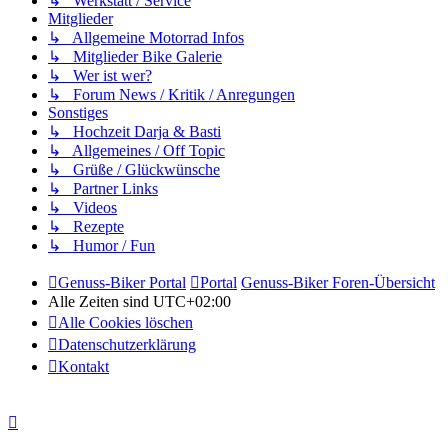
↳ Werkstatt / Service
Mitglieder
↳ Allgemeine Motorrad Infos
↳ Mitglieder Bike Galerie
↳ Wer ist wer?
↳ Forum News / Kritik / Anregungen
Sonstiges
↳ Hochzeit Darja & Basti
↳ Allgemeines / Off Topic
↳ Grüße / Glückwünsche
↳ Partner Links
↳ Videos
↳ Rezepte
↳ Humor / Fun
Genuss-Biker Portal
Portal
Genuss-Biker Foren-Übersicht
Alle Zeiten sind
UTC+02:00
Alle Cookies löschen
Datenschutzerklärung
Kontakt