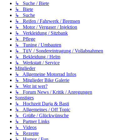
↳ Suche / Biete
↳ Biete
↳ Suche
↳ Reifen / Fahrwerk / Bremsen
↳ Motor / Vergaser / Injektion
↳ Verkleidung / Sitzbank
↳ Pflege
↳ Tuning / Umbauten
↳ TüV / Sondereintragung / Vollabnahmen
↳ Bekleidung / Helm
↳ Werkstatt / Service
Mitglieder
↳ Allgemeine Motorrad Infos
↳ Mitglieder Bike Galerie
↳ Wer ist wer?
↳ Forum News / Kritik / Anregungen
Sonstiges
↳ Hochzeit Darja & Basti
↳ Allgemeines / Off Topic
↳ Grüße / Glückwünsche
↳ Partner Links
↳ Videos
↳ Rezepte
↳ Humor / Fun