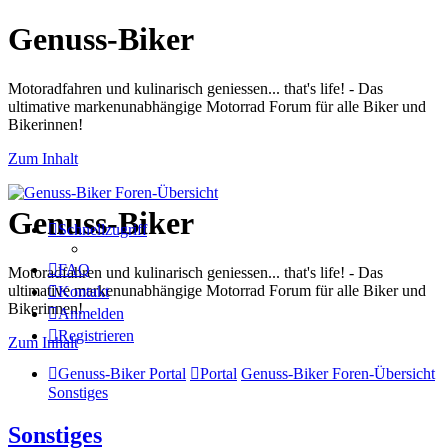
Genuss-Biker
Motoradfahren und kulinarisch geniessen... that's life! - Das
ultimative markenunabhängige Motorrad Forum für alle Biker und
Bikerinnen!
Zum Inhalt
Genuss-Biker
Schnellzugriff
FAQ
Motoradfahren und kulinarisch geniessen... that's life! - Das
ultimative markenunabhängige Motorrad Forum für alle Biker und
Kontakt
Bikerinnen!
Anmelden
Registrieren
Zum Inhalt
Genuss-Biker Portal
Portal
Genuss-Biker Foren-Übersicht
Sonstiges
Sonstiges