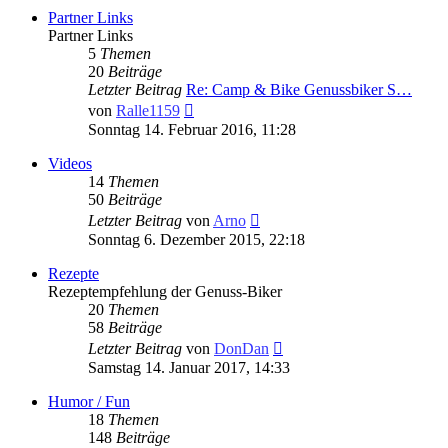
Partner Links
Partner Links
5
Themen
20
Beiträge
Letzter Beitrag
Re: Camp & Bike Genussbiker S…
Neuester
von
Ralle1159
Beitrag
Sonntag 14. Februar 2016, 11:28
Videos
14
Themen
50
Beiträge
Neuester
Letzter Beitrag
von
Arno
Beitrag
Sonntag 6. Dezember 2015, 22:18
Rezepte
Rezeptempfehlung der Genuss-Biker
20
Themen
58
Beiträge
Neuester
Letzter Beitrag
von
DonDan
Beitrag
Samstag 14. Januar 2017, 14:33
Humor / Fun
18
Themen
148
Beiträge