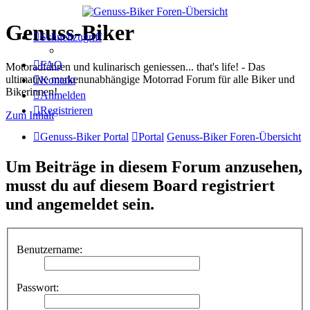
Genuss-Biker
Schnellzugriff
FAQ
Motoradfahren und kulinarisch geniessen... that's life! - Das
ultimative markenunabhängige Motorrad Forum für alle Biker und
Kontakt
Bikerinnen!
Anmelden
Registrieren
Zum Inhalt
Genuss-Biker Portal
Portal
Genuss-Biker Foren-Übersicht
Um Beiträge in diesem Forum anzusehen,
musst du auf diesem Board registriert
und angemeldet sein.
Benutzername:
Passwort: