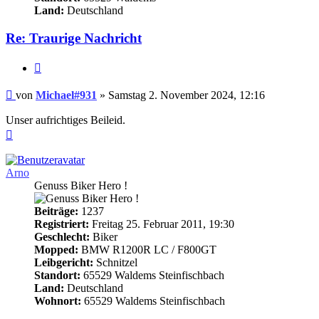
Land:
Deutschland
Re: Traurige Nachricht
Zitieren
Beitrag
von
Michael#931
»
Samstag 2. November 2024, 12:16
Unser aufrichtiges Beileid.
Nach
oben
Arno
Genuss Biker Hero !
Beiträge:
1237
Registriert:
Freitag 25. Februar 2011, 19:30
Geschlecht:
Biker
Mopped:
BMW R1200R LC / F800GT
Leibgericht:
Schnitzel
Standort:
65529 Waldems Steinfischbach
Land:
Deutschland
Wohnort:
65529 Waldems Steinfischbach