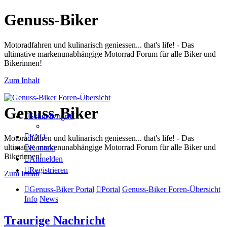
Genuss-Biker
Motoradfahren und kulinarisch geniessen... that's life! - Das
ultimative markenunabhängige Motorrad Forum für alle Biker und
Bikerinnen!
Zum Inhalt
Genuss-Biker
Schnellzugriff
FAQ
Motoradfahren und kulinarisch geniessen... that's life! - Das
ultimative markenunabhängige Motorrad Forum für alle Biker und
Kontakt
Bikerinnen!
Anmelden
Registrieren
Zum Inhalt
Genuss-Biker Portal
Portal
Genuss-Biker Foren-Übersicht
Info
News
Traurige Nachricht