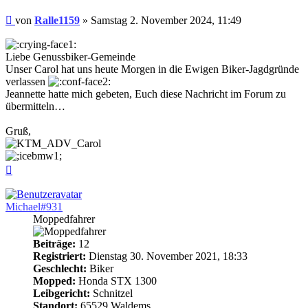
Beitrag
von
Ralle1159
»
Samstag 2. November 2024, 11:49
Liebe Genussbiker-Gemeinde
Unser Carol hat uns heute Morgen in die Ewigen Biker-Jagdgründe
verlassen
Jeannette hatte mich gebeten, Euch diese Nachricht im Forum zu
übermitteln…
Gruß,
Nach
oben
Michael#931
Moppedfahrer
Beiträge:
12
Registriert:
Dienstag 30. November 2021, 18:33
Geschlecht:
Biker
Mopped:
Honda STX 1300
Leibgericht:
Schnitzel
Standort:
65529 Waldems