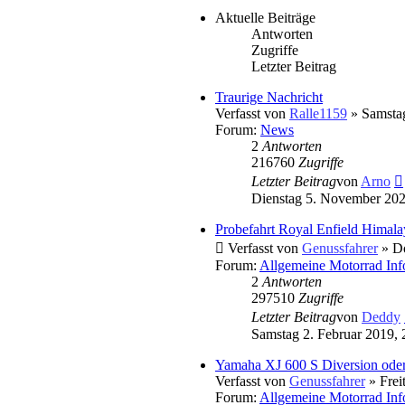
Aktuelle Beiträge
Antworten
Zugriffe
Letzter Beitrag
Traurige Nachricht
Verfasst von
Ralle1159
» Samsta
Forum:
News
2
Antworten
216760
Zugriffe
Letzter Beitrag
von
Arno
Dienstag 5. November 202
Probefahrt Royal Enfield Himala
Verfasst von
Genussfahrer
» Do
Forum:
Allgemeine Motorrad Inf
2
Antworten
297510
Zugriffe
Letzter Beitrag
von
Deddy
Samstag 2. Februar 2019, 
Yamaha XJ 600 S Diversion oder.
Verfasst von
Genussfahrer
» Frei
Forum:
Allgemeine Motorrad Inf