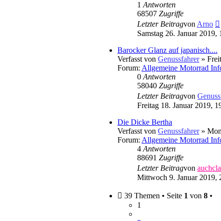
1
Antworten
68507
Zugriffe
Letzter Beitrag
von
Arno
Samstag 26. Januar 2019, 
Barocker Glanz auf japanisch....
Verfasst von
Genussfahrer
» Frei
Forum:
Allgemeine Motorrad Inf
0
Antworten
58040
Zugriffe
Letzter Beitrag
von
Genuss
Freitag 18. Januar 2019, 1
Die Dicke Bertha
Verfasst von
Genussfahrer
» Mont
Forum:
Allgemeine Motorrad Inf
4
Antworten
88691
Zugriffe
Letzter Beitrag
von
auchcla
Mittwoch 9. Januar 2019, 
39 Themen • Seite
1
von
8
•
1