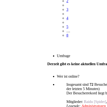
2
3
4
5
…
8
Umfrage
Derzeit gibt es keine aktuellen Umfr
Wer ist online?
Insgesamt sind
72
Besucher
der letzten 5 Minuten)
Der Besucherrekord liegt 
Mitglieder:
Baidu [Spider]
Legende:
Administratoren