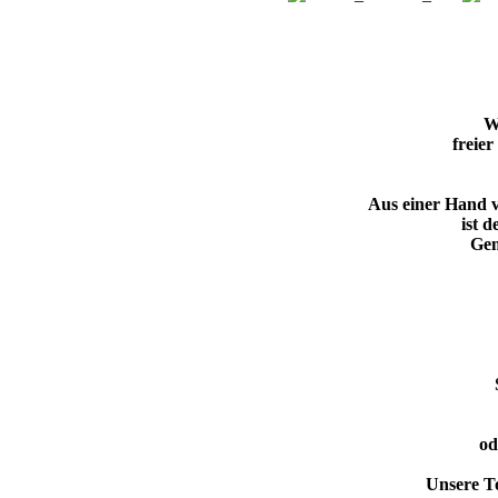
W
freie
Aus einer Hand 
ist 
Gem
od
Unsere T