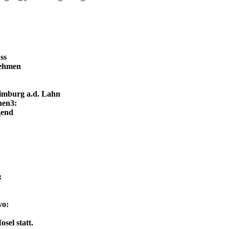
ss
nehmen
imburg a.d. Lahn
gend
el statt.