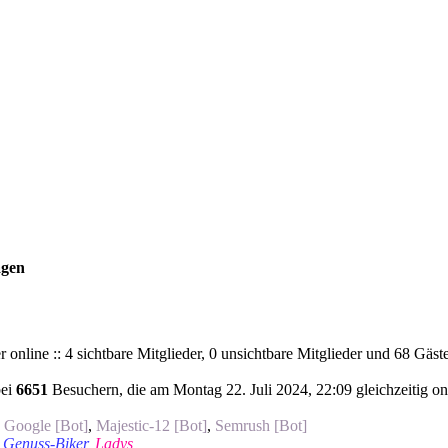
agen
 online :: 4 sichtbare Mitglieder, 0 unsichtbare Mitglieder und 68 Gäs
bei
6651
Besuchern, die am Montag 22. Juli 2024, 22:09 gleichzeitig on
,
Google [Bot]
,
Majestic-12 [Bot]
,
Semrush [Bot]
,
Genuss-Biker
,
Ladys