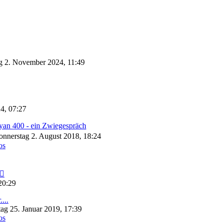
g 2. November 2024, 11:49
Neuester
Beitrag
4, 07:27
yan 400 - ein Zwiegespräch
nnerstag 2. August 2018, 18:24
os
Neuester
Beitrag
20:29
...
tag 25. Januar 2019, 17:39
os