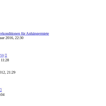
rkonditionen für Anhängermiete
nuar 2016, 22:30
Neuester
159
Beitrag
 11:28
012, 21:29
Neuester
Beitrag
:04