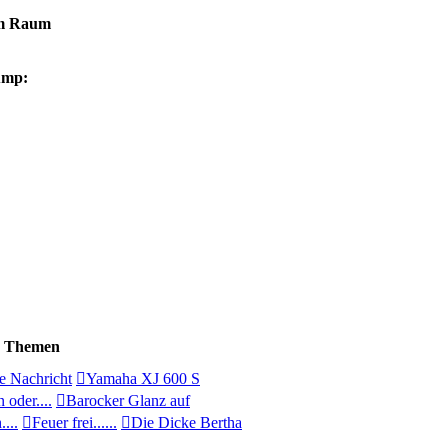
im Raum
e Themen
e Nachricht
Yamaha XJ 600 S
 oder....
Barocker Glanz auf
....
Feuer frei......
Die Dicke Bertha