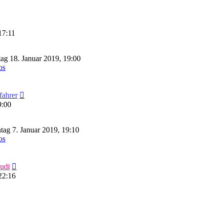
Neuester
Beitrag
17:11
tag 18. Januar 2019, 19:00
os
Neuester
fahrer
Beitrag
9:00
ag 7. Januar 2019, 19:10
os
Neuester
udi
Beitrag
22:16