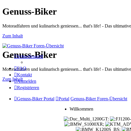
Genuss-Biker
Motoradfahren und kulinarisch geniessen... that's life! - Das ultima
Zum Inhalt
Genuss-Biker
Schnellzugriff
FAQ
Motoradfahren und kulinarisch geniessen... that's life! - Das ultima
Kontakt
Zum Inhalt
Anmelden
Registrieren
Genuss-Biker Portal
Portal
Genuss-Biker Foren-Übersicht
Willkommen