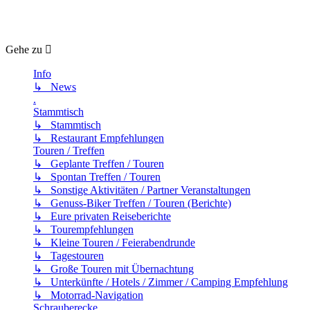
Gehe zu
Info
↳ News
.
Stammtisch
↳ Stammtisch
↳ Restaurant Empfehlungen
Touren / Treffen
↳ Geplante Treffen / Touren
↳ Spontan Treffen / Touren
↳ Sonstige Aktivitäten / Partner Veranstaltungen
↳ Genuss-Biker Treffen / Touren (Berichte)
↳ Eure privaten Reiseberichte
↳ Tourempfehlungen
↳ Kleine Touren / Feierabendrunde
↳ Tagestouren
↳ Große Touren mit Übernachtung
↳ Unterkünfte / Hotels / Zimmer / Camping Empfehlung
↳ Motorrad-Navigation
Schrauberecke