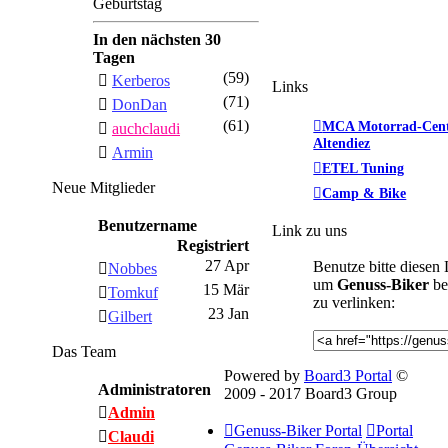
Geburtstag
In den nächsten 30
Tagen
(59)
Kerberos
Links
(71)
DonDan
(61)
MCA Motorrad-Cen
auchclaudi
Altendiez
Armin
ETEL Tuning
Neue Mitglieder
Camp & Bike
Benutzername
Link zu uns
Registriert
27 Apr
Benutze bitte diesen
Nobbes
um
Genuss-Biker
be
15 Mär
Tomkuf
zu verlinken:
23 Jan
Gilbert
Das Team
Powered by
Board3 Portal
©
Administratoren
2009 - 2017 Board3 Group
Admin
Genuss-Biker Portal
Portal
Claudi