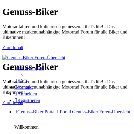
Genuss-Biker
Motoradfahren und kulinarisch geniessen... that's life! - Das
ultimative markenunabhängige Motorrad Forum für alle Biker und
Bikerinnen!
Zum Inhalt
Genuss-Biker
Schnellzugriff
FAQ
Motoradfahren und kulinarisch geniessen... that's life! - Das
ultimative markenunabhängige Motorrad Forum für alle Biker und
Kontakt
Bikerinnen!
Anmelden
Registrieren
Zum Inhalt
Genuss-Biker Portal
Portal
Genuss-Biker Foren-Übersicht
Willkommen