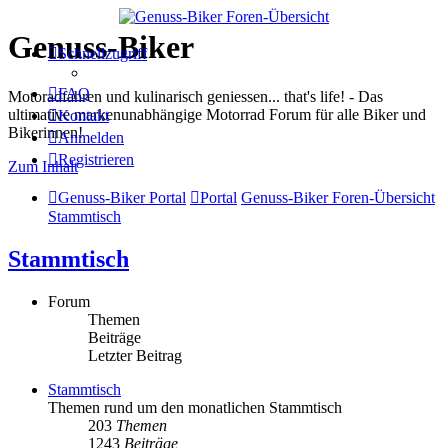
Genuss-Biker
Schnellzugriff
FAQ
Motoradfahren und kulinarisch geniessen... that's life! - Das
ultimative markenunabhängige Motorrad Forum für alle Biker und
Kontakt
Bikerinnen!
Anmelden
Registrieren
Zum Inhalt
Genuss-Biker Portal
Portal
Genuss-Biker Foren-Übersicht
Stammtisch
Stammtisch
Forum
Themen
Beiträge
Letzter Beitrag
Stammtisch
Themen rund um den monatlichen Stammtisch
203
Themen
1243
Beiträge