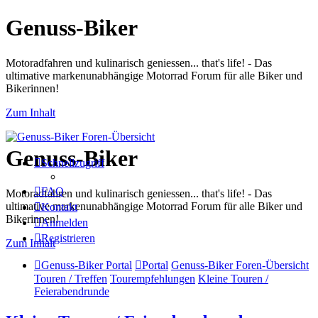
Genuss-Biker
Motoradfahren und kulinarisch geniessen... that's life! - Das
ultimative markenunabhängige Motorrad Forum für alle Biker und
Bikerinnen!
Zum Inhalt
Genuss-Biker
Schnellzugriff
FAQ
Motoradfahren und kulinarisch geniessen... that's life! - Das
ultimative markenunabhängige Motorrad Forum für alle Biker und
Kontakt
Bikerinnen!
Anmelden
Registrieren
Zum Inhalt
Genuss-Biker Portal
Portal
Genuss-Biker Foren-Übersicht
Touren / Treffen
Tourempfehlungen
Kleine Touren /
Feierabendrunde