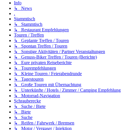
Info
↳ News
.
Stammtisch
↳ Stammtisch
↳ Restaurant Empfehlungen
Touren / Treffen
↳ Geplante Treffen / Touren
↳ Spontan Treffen / Touren
↳ Sonstige Aktivitäten / Partner Veranstaltungen
↳ Genuss-Biker Treffen / Touren (Berichte)
↳ Eure privaten Reiseberichte
↳ Tourempfehlungen
↳ Kleine Touren / Feierabendrunde
↳ Tagestouren
↳ Große Touren mit Übernachtung
↳ Unterkünfte / Hotels / Zimmer / Camping Empfehlung
↳ Motorrad-Navigation
Schrauberecke
↳ Suche / Biete
↳ Biete
↳ Suche
↳ Reifen / Fahrwerk / Bremsen
↳ Motor / Vergaser / Injektion